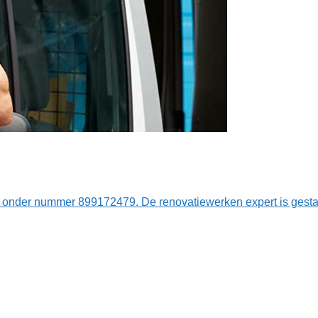
s onder nummer 899172479. De renovatiewerken expert is gest