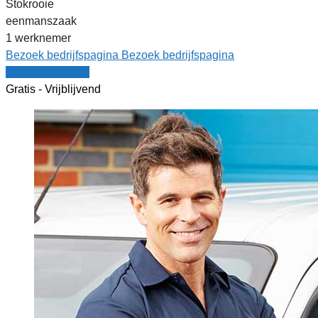
Stokrooie
eenmanszaak
1 werknemer
Bezoek bedrijfspagina
Bezoek bedrijfspagina
Vergelijk offertes
Gratis - Vrijblijvend