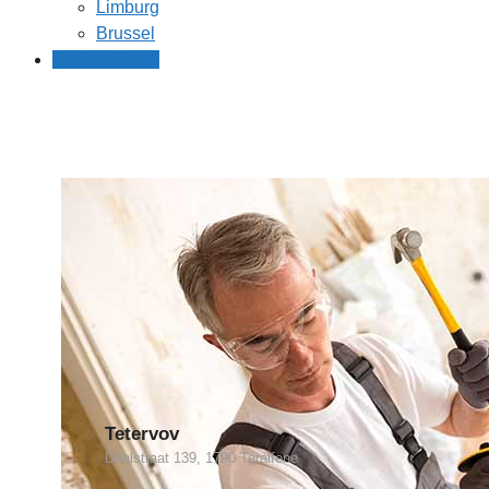
Limburg
Brussel
Gratis offertes
Tetervov
Daalstraat 139, 1790 Teralfene