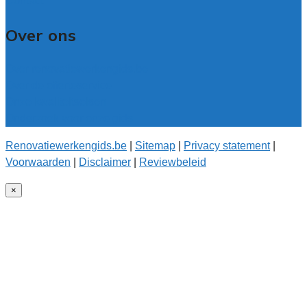
Contact
Over ons
Over renovatiewerkengids.be
Over de offerteservice
Onze kwaliteitseisen
Onderzoek voor onze gids
Renovatiewerkengids.be
|
Sitemap
|
Privacy statement
|
Voorwaarden
|
Disclaimer
|
Reviewbeleid
×