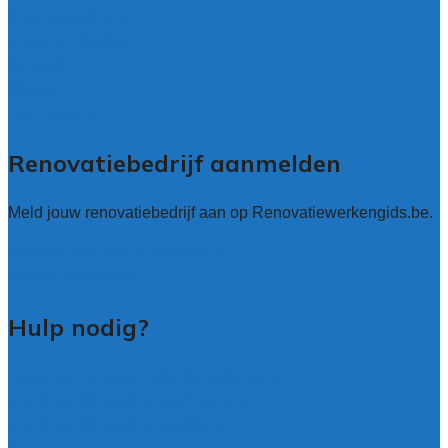
Oost-Vlaanderen
Vlaams – Brabant
Limburg
Brussel
Alle locaties
Renovatiebedrijf aanmelden
Meld jouw renovatiebedrijf aan op Renovatiewerkengids.be.
Renovatiewerken leads kopen
Bedrijf aanmelden
Hulp nodig?
Tips voor renovatie-experts vergelijken
Veelgestelde vragen: particulieren
Veelgestelde vragen: bedrijven