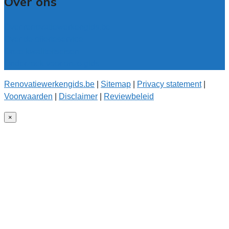
Over ons
Over renovatiewerkengids.be
Over de offerteservice
Onze kwaliteitseisen
Onderzoek voor onze gids
Renovatiewerkengids.be
|
Sitemap
|
Privacy statement
|
Voorwaarden
|
Disclaimer
|
Reviewbeleid
×