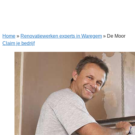
Home
»
Renovatiewerken experts in Waregem
»
De Moor
Claim je bedrijf