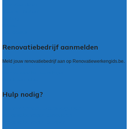
Oost-Vlaanderen
Vlaams – Brabant
Limburg
Brussel
Alle locaties
Renovatiebedrijf aanmelden
Meld jouw renovatiebedrijf aan op Renovatiewerkengids.be.
Renovatiewerken leads kopen
Bedrijf aanmelden
Hulp nodig?
Tips voor renovatie-experts vergelijken
Veelgestelde vragen: particulieren
Veelgestelde vragen: bedrijven