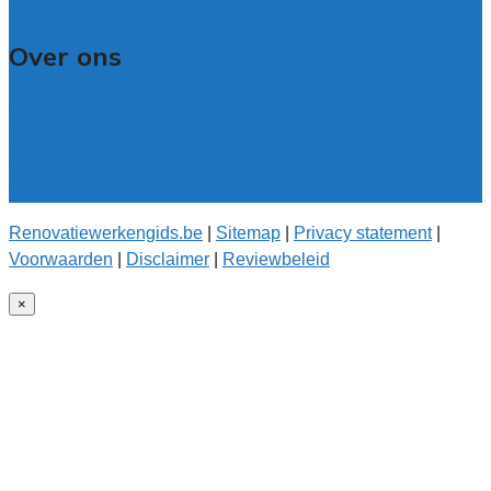
Contact
Over ons
Over renovatiewerkengids.be
Over de offerteservice
Onze kwaliteitseisen
Onderzoek voor onze gids
Renovatiewerkengids.be
|
Sitemap
|
Privacy statement
|
Voorwaarden
|
Disclaimer
|
Reviewbeleid
×