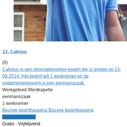
12. Caliniuc
(0)
Caliniuc is een renovatiewerken expert die is gestart op 13-
08-2014. Het bedrijf telt 1 werknemer en de
ondernemingsvorm is een eenmanszaak.
Werkgebied Westkapelle
eenmanszaak
1 werknemer
Bezoek bedrijfspagina
Bezoek bedrijfspagina
Vergelijk offertes
Gratis - Vrijblijvend