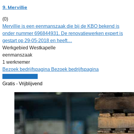
9. Mervillie
(0)
Mervillie is een eenmanszaak die bij de KBO bekend is
onder nummer 696844931. De renovatiewerken expert is
gestart op 29-05-2018 en heeft…
Werkgebied Westkapelle
eenmanszaak
1 werknemer
Bezoek bedrijfspagina
Bezoek bedrijfspagina
Vergelijk offertes
Gratis - Vrijblijvend