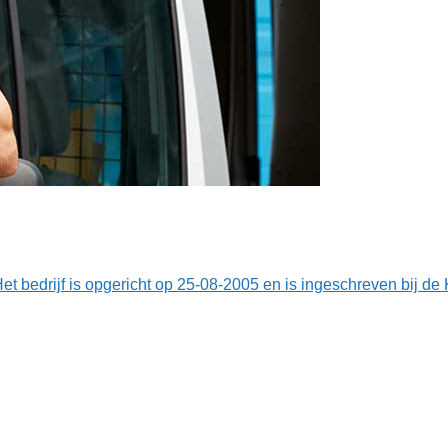
et bedrijf is opgericht op 25-08-2005 en is ingeschreven bij