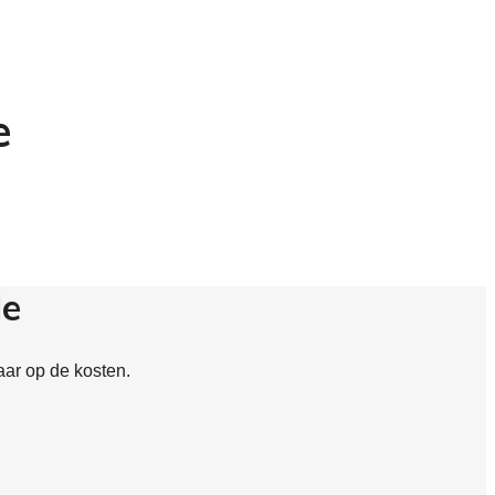
e
le
aar op de kosten.