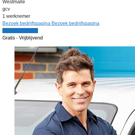
Westmalle
gcv
1 werknemer
Bezoek bedrijfspagina
Bezoek bedrijfspagina
Vergelijk offertes
Gratis - Vrijblijvend