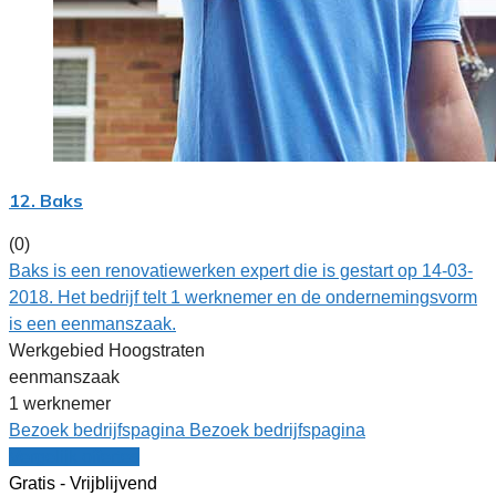
12. Baks
(0)
Baks is een renovatiewerken expert die is gestart op 14-03-
2018. Het bedrijf telt 1 werknemer en de ondernemingsvorm
is een eenmanszaak.
Werkgebied Hoogstraten
eenmanszaak
1 werknemer
Bezoek bedrijfspagina
Bezoek bedrijfspagina
Vergelijk offertes
Gratis - Vrijblijvend