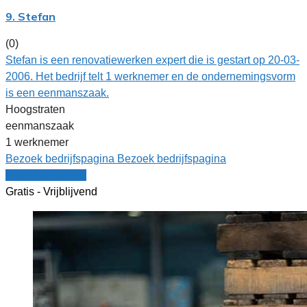
9. Stefan
(0)
Stefan is een renovatiewerken expert die is gestart op 20-03-
2006. Het bedrijf telt 1 werknemer en de ondernemingsvorm
is een eenmanszaak.
Hoogstraten
eenmanszaak
1 werknemer
Bezoek bedrijfspagina
Bezoek bedrijfspagina
Vergelijk offertes
Gratis - Vrijblijvend