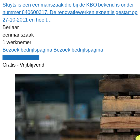
Sluyts is een eenmanszaak die bij de KBO bekend is onder
nummer 840600317. De renovatiewerken expert is gestart op
27-10-2011 en heeft…
Berlaar
eenmanszaak
1 werknemer
Bezoek bedrijfspagina
Bezoek bedrijfspagina
Vergelijk offertes
Gratis - Vrijblijvend