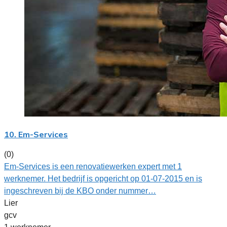
10. Em-Services
(0)
Em-Services is een renovatiewerken expert met 1
werknemer. Het bedrijf is opgericht op 01-07-2015 en is
ingeschreven bij de KBO onder nummer…
Lier
gcv