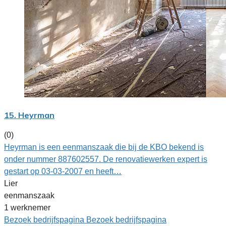
15. Heyrman
(0)
Heyrman is een eenmanszaak die bij de KBO bekend is
onder nummer 887602557. De renovatiewerken expert is
gestart op 03-03-2007 en heeft…
Lier
eenmanszaak
1 werknemer
Bezoek bedrijfspagina
Bezoek bedrijfspagina