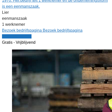
1970. Het bedrijf telt 1 werknemer en de ondernemingsvorm
is een eenmanszaak.
Lier
eenmanszaak
1 werknemer
Bezoek bedrijfspagina
Bezoek bedrijfspagina
Vergelijk offertes
Gratis - Vrijblijvend