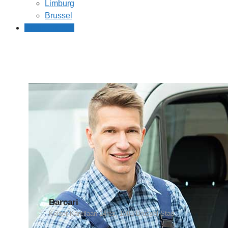
Limburg
Brussel
Gratis offertes
Barcari
Keizer Karellaan 14rez, 1083 Brussel-Stad