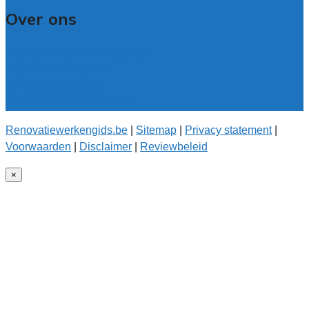
Over ons
Over renovatiewerkengids.be
Over de offerteservice
Onze kwaliteitseisen
Onderzoek voor onze gids
Renovatiewerkengids.be
|
Sitemap
|
Privacy statement
|
Voorwaarden
|
Disclaimer
|
Reviewbeleid
×