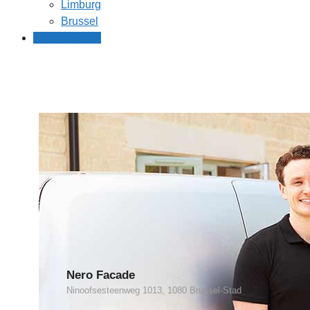
Limburg
Brussel
Gratis offertes
Nero Facade
Ninoofsesteenweg 1013, 1080 Brussel-Stad