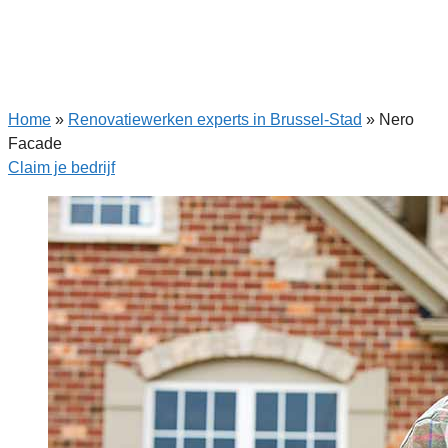
Home
»
Renovatiewerken experts in Brussel-Stad
»
Nero
Facade
Claim je bedrijf