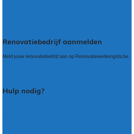
Vlaams – Brabant
Limburg
Brussel
Alle locaties
Renovatiebedrijf aanmelden
Meld jouw renovatiebedrijf aan op Renovatiewerkengids.be.
Renovatiewerken leads kopen
Bedrijf aanmelden
Hulp nodig?
Tips voor renovatie-experts vergelijken
Veelgestelde vragen: particulieren
Veelgestelde vragen: bedrijven
Contact