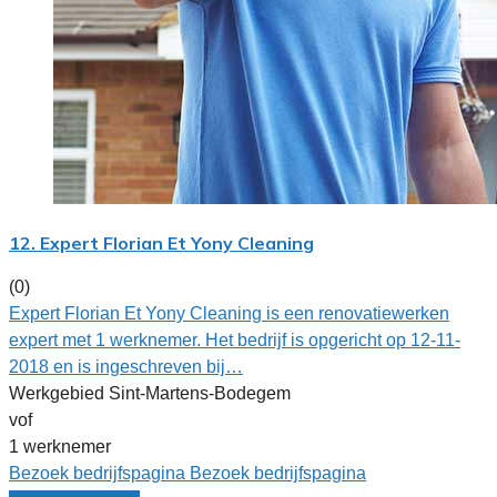
12. Expert Florian Et Yony Cleaning
(0)
Expert Florian Et Yony Cleaning is een renovatiewerken
expert met 1 werknemer. Het bedrijf is opgericht op 12-11-
2018 en is ingeschreven bij…
Werkgebied Sint-Martens-Bodegem
vof
1 werknemer
Bezoek bedrijfspagina
Bezoek bedrijfspagina