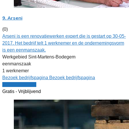
9. Arseni
(0)
Arseni is een renovatiewerken expert die is gestart op 30-05-
2017. Het bedrijf telt 1 werknemer en de ondernemingsvorm
is een eenmanszaak.
Werkgebied Sint-Martens-Bodegem
eenmanszaak
1 werknemer
Bezoek bedrijfspagina
Bezoek bedrijfspagina
Vergelijk offertes
Gratis - Vrijblijvend