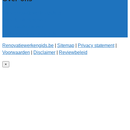
Over renovatiewerkengids.be
Over de offerteservice
Onze kwaliteitseisen
Onderzoek voor onze gids
Renovatiewerkengids.be
|
Sitemap
|
Privacy statement
|
Voorwaarden
|
Disclaimer
|
Reviewbeleid
×