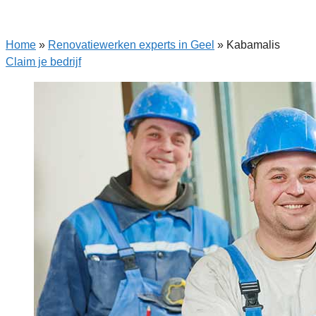
Home
»
Renovatiewerken experts in Geel
»
Kabamalis
Claim je bedrijf