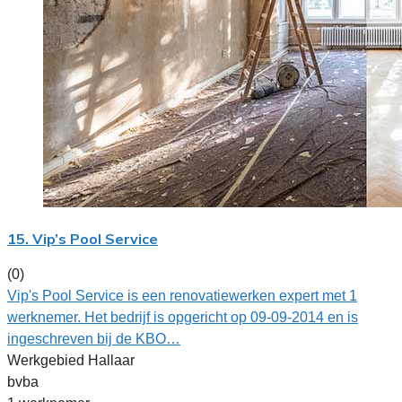
15. Vip’s Pool Service
(0)
Vip's Pool Service is een renovatiewerken expert met 1
werknemer. Het bedrijf is opgericht op 09-09-2014 en is
ingeschreven bij de KBO…
Werkgebied Hallaar
bvba