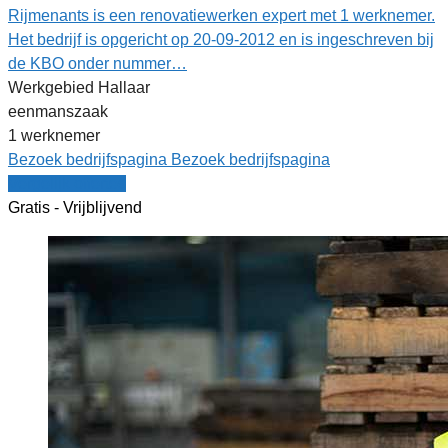
Rijmenants is een renovatiewerken expert met 1 werknemer.
Het bedrijf is opgericht op 20-09-2012 en is ingeschreven bij
de KBO onder nummer…
Werkgebied Hallaar
eenmanszaak
1 werknemer
Bezoek bedrijfspagina
Bezoek bedrijfspagina
Vergelijk offertes
Gratis - Vrijblijvend