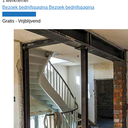
1 werknemer
Bezoek bedrijfspagina
Bezoek bedrijfspagina
Vergelijk offertes
Gratis - Vrijblijvend