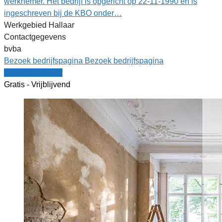
werknemer. Het bedrijf is opgericht op 22-11-1990 en is
ingeschreven bij de KBO onder…
Werkgebied Hallaar
Contactgegevens
bvba
Bezoek bedrijfspagina
Bezoek bedrijfspagina
Vergelijk offertes
Gratis - Vrijblijvend