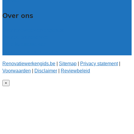
Contact
Over ons
Over renovatiewerkengids.be
Over de offerteservice
Onze kwaliteitseisen
Onderzoek voor onze gids
Renovatiewerkengids.be
|
Sitemap
|
Privacy statement
|
Voorwaarden
|
Disclaimer
|
Reviewbeleid
×