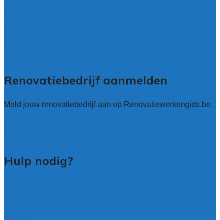
Oost-Vlaanderen
Vlaams – Brabant
Limburg
Brussel
Alle locaties
Renovatiebedrijf aanmelden
Meld jouw renovatiebedrijf aan op Renovatiewerkengids.be.
Renovatiewerken leads kopen
Bedrijf aanmelden
Hulp nodig?
Tips voor renovatie-experts vergelijken
Veelgestelde vragen: particulieren
Veelgestelde vragen: bedrijven