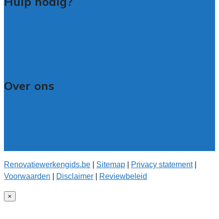
Hulp nodig?
Tips voor renovatie-experts vergelijken
Veelgestelde vragen: particulieren
Veelgestelde vragen: bedrijven
Contact
Over ons
Over renovatiewerkengids.be
Over de offerteservice
Onze kwaliteitseisen
Onderzoek voor onze gids
Renovatiewerkengids.be
|
Sitemap
|
Privacy statement
|
Voorwaarden
|
Disclaimer
|
Reviewbeleid
×