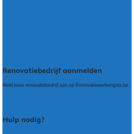
Antwerpen
West – Vlaanderen
Oost-Vlaanderen
Vlaams – Brabant
Limburg
Brussel
Alle locaties
Renovatiebedrijf aanmelden
Meld jouw renovatiebedrijf aan op Renovatiewerkengids.be.
Renovatiewerken leads kopen
Bedrijf aanmelden
Hulp nodig?