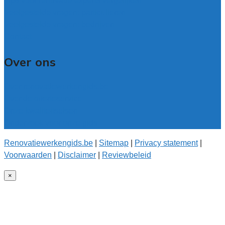
Tips voor renovatie-experts vergelijken
Veelgestelde vragen: particulieren
Veelgestelde vragen: bedrijven
Contact
Over ons
Over renovatiewerkengids.be
Over de offerteservice
Onze kwaliteitseisen
Onderzoek voor onze gids
Renovatiewerkengids.be
|
Sitemap
|
Privacy statement
|
Voorwaarden
|
Disclaimer
|
Reviewbeleid
×