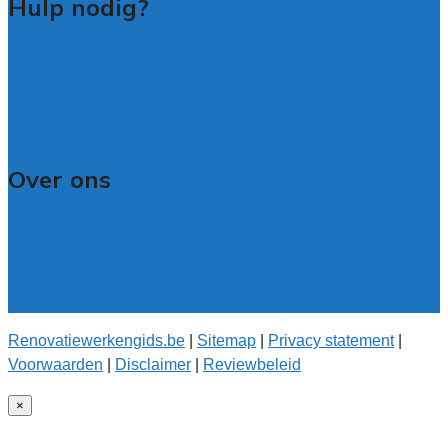
Hulp nodig?
Tips voor renovatie-experts vergelijken
Veelgestelde vragen: particulieren
Veelgestelde vragen: bedrijven
Contact
Over ons
Over renovatiewerkengids.be
Over de offerteservice
Onze kwaliteitseisen
Onderzoek voor onze gids
Renovatiewerkengids.be
|
Sitemap
|
Privacy statement
|
Voorwaarden
|
Disclaimer
|
Reviewbeleid
×