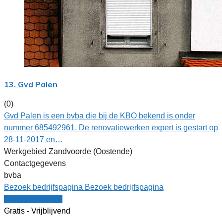
13. Gvd Palen
(0)
Gvd Palen is een bvba die bij de KBO bekend is onder
nummer 685492961. De renovatiewerken expert is gestart op
28-11-2017 en…
Werkgebied Zandvoorde (Oostende)
Contactgegevens
bvba
Bezoek bedrijfspagina
Bezoek bedrijfspagina
Vergelijk offertes
Gratis - Vrijblijvend