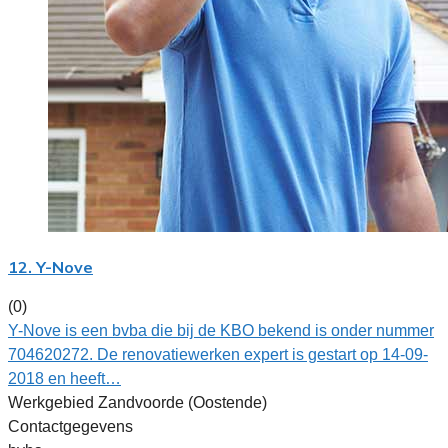
12. Y-Nove
(0)
Y-Nove is een bvba die bij de KBO bekend is onder nummer
704620272. De renovatiewerken expert is gestart op 14-09-
2018 en heeft…
Werkgebied Zandvoorde (Oostende)
Contactgegevens