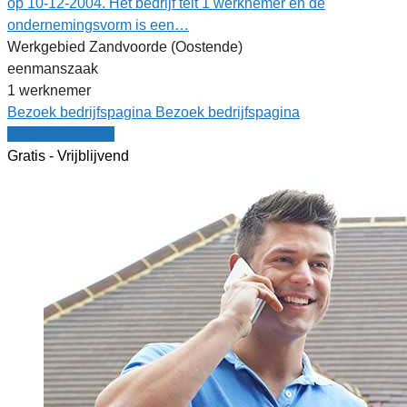
op 10-12-2004. Het bedrijf telt 1 werknemer en de
ondernemingsvorm is een…
Werkgebied Zandvoorde (Oostende)
eenmanszaak
1 werknemer
Bezoek bedrijfspagina
Bezoek bedrijfspagina
Vergelijk offertes
Gratis - Vrijblijvend