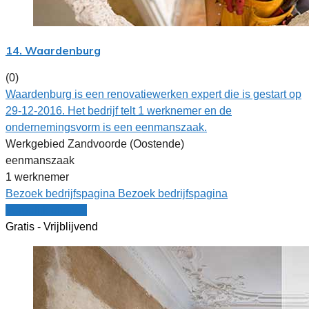
14. Waardenburg
(0)
Waardenburg is een renovatiewerken expert die is gestart op
29-12-2016. Het bedrijf telt 1 werknemer en de
ondernemingsvorm is een eenmanszaak.
Werkgebied Zandvoorde (Oostende)
eenmanszaak
1 werknemer
Bezoek bedrijfspagina
Bezoek bedrijfspagina
Vergelijk offertes
Gratis - Vrijblijvend